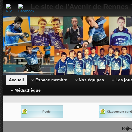
Le site de l'Avenir de Rennes
Accueil
Espace membre
Nos équipes
Les jou
Médiathèque
Poule
Classement et r�
R�su