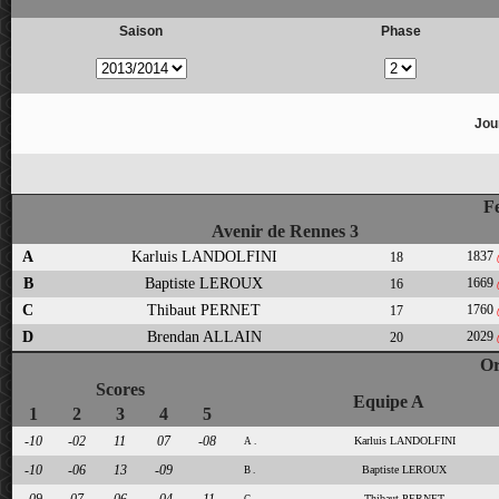
Saison
Phase
Jou
Fe
Avenir de Rennes 3
A
Karluis LANDOLFINI
1837
18
B
Baptiste LEROUX
1669
16
C
Thibaut PERNET
1760
17
D
Brendan ALLAIN
2029
20
Or
Scores
Equipe A
1
2
3
4
5
-10
-02
11
07
-08
Karluis LANDOLFINI
A .
-10
-06
13
-09
Baptiste LEROUX
B .
Thibaut PERNET