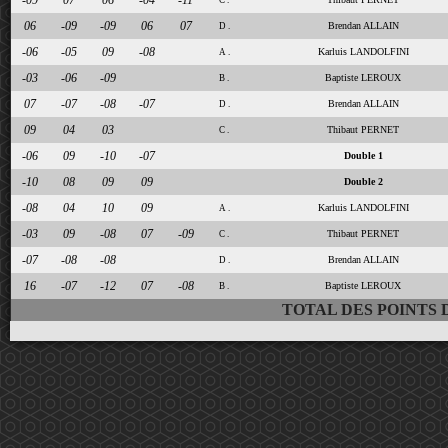
-09
07
06
-04
-11
C .
06
-09
-09
06
07
Brendan ALLAIN
D .
-06
-05
09
-08
Karluis LANDOLFINI
A .
-03
-06
-09
Baptiste LEROUX
B .
07
-07
-08
-07
Brendan ALLAIN
D .
09
04
03
Thibaut PERNET
C .
-06
09
-10
-07
Double 1
-10
08
09
09
Double 2
-08
04
10
09
Karluis LANDOLFINI
A .
-03
09
-08
07
-09
Thibaut PERNET
C .
-07
-08
-08
Brendan ALLAIN
D .
16
-07
-12
07
-08
Baptiste LEROUX
B .
TOTAL DES POINTS 